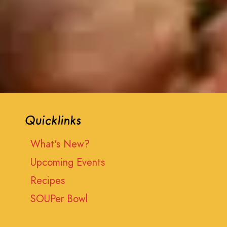
Quicklinks
What's New?
Upcoming Events
Recipes
SOUPer Bowl