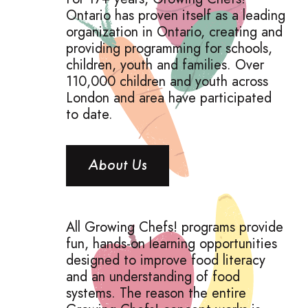
Ontario has proven itself as a leading
organization in Ontario, creating and
providing programming for schools,
children, youth and families. Over
110
,
000
children and youth across
London and area have participated
to date.
About Us
All Growing Chefs! programs provide
fun, hands-on learning opportunities
designed to improve food literacy
and an understanding of food
systems. The reason the entire