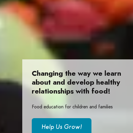
Changing the way we learn
Growing Chefs! Ontario: Changing the way we
about and develop healthy
relationships with food!
Food education for children and families
Help Us Grow!